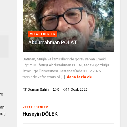
VEFAT EDENLER
Abdurrahman POLAT
Batman, Muğla ve İzmir illerinde görev yapan Emekli
Eğitim Müfettişi Abdurrahman POLAT, tedavi gördüğü
İzmir Ege Üniversitesi Hastanesi'nde 31.12.2025
tarihinde vefat etmiş ol [...]
daha fazla oku
Osman Şahin
0
1 Ocak 2026
ve
E
dan
VEFAT EDENLER
Hüseyin DÖLEK
onuç