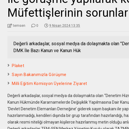
Müfettişlerinin sorunları
temsen
0
9 Nisan 2024 13:35
Değerli arkadaşlar, sosyal medya da dolaşmakta olan "Dene
DMK İle Bazı Kanun ve Kanun Hük
Plaket
Sayın Bakanımızla Görüşme
Milli Eğitim Komisyon Üyelerine Ziyaret
Değerli arkadaşlar, sosyal medya da dolaşmakta olan “Denetim Hizme
Kanun Hükmünde Kararnamelerde Değişiklik Yapılmasına Dair Kanun T
‘Devlet Denetim Elemanları Derneğine’ giderek sayın başkanı ile ya
hazırlanmadığı, kendileri dışında bir grup tarafından hazırlandığı, haz
olarak resmi niteliği olmayan kişilerce hazırlanmış metin olduğu anla
Değerli arkadaşlar TEM-SEN Merkez Yönetim Kurulu olarak TAZMİ