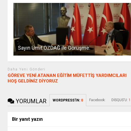
Sayın Ümit ÖZDAĞ ile Görüşme.
Daha Yeni Gönderi
GÖREVE YENİ ATANAN EĞİTİM MÜFETTİŞ YARDIMCILARI
HOŞ GELDİNİZ DİYORUZ
YORUMLAR
Facebook:
DİSQUS'U:
1
WORDPRESS'İN:
0
Bir yanıt yazın