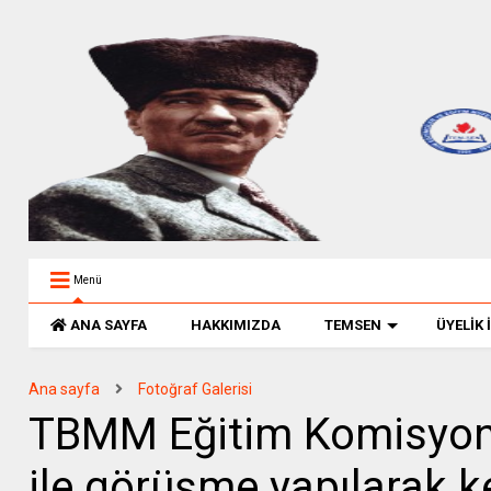
Menü
ANA SAYFA
HAKKIMIZDA
TEMSEN
ÜYELİK 
Ana sayfa
Fotoğraf Galerisi
TBMM Eğitim Komisyo
ile görüşme yapılarak k