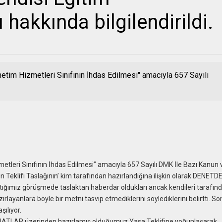
 hakkında bilgilendirildi.
tim Hizmetleri Sınıfının İhdas Edilmesi" amacıyla 657 Sayılı
tleri Sınıfının İhdas Edilmesi” amacıyla 657 Sayılı DMK İle Bazı Kanun 
eklifi Taslağının’ kim tarafından hazırlandığına ilişkin olarak DENETD
ptığımız görüşmede taslaktan haberdar oldukları ancak kendileri tarafın
ırlayanlara böyle bir metni tasvip etmediklerini söylediklerini belirtti. S
şılıyor.
NATLAR üzerinden hazırlamış olduğumuz Yasa Teklifine yoğunlaşarak